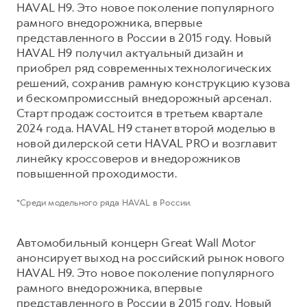
Сервис для корпоративных клиентов
HAVAL H9. Это новое поколение популярного
рамного внедорожника, впервые
HAVAL Лизинг
АКСЕССУАРЫ HAVAL
представленного в России в 2015 году. Новый
Автомобильные аксессуары
HAVAL H9 получил актуальный дизайн и
приобрел ряд современных технологических
АКСЕССУАРЫ HAVAL
Коллекция PRO
решений, сохранив рамную конструкцию кузова
Автомобильные аксессуары
Коллекция Базовая
и бескомпромиссный внедорожный арсенал.
Коллекция PRO
Коллекция Детская
Старт продаж состоится в третьем квартале
2024 года. HAVAL H9 станет второй моделью в
Коллекция Базовая
новой дилерской сети HAVAL PRO и возглавит
Коллекция Детская
линейку кроссоверов и внедорожников
повышенной проходимости.
*Среди модельного ряда HAVAL в России.
Автомобильный концерн Great Wall Motor
анонсирует выход на российский рынок нового
HAVAL H9. Это новое поколение популярного
рамного внедорожника, впервые
представленного в России в 2015 году. Новый