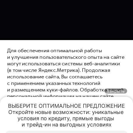
Для обеспечения оптимальной работы
и улучшения пользовательского опыта на сайте
могут использоваться системы веб-аналитики
(в том числе Яндекс.Метрика). Продолжая
использование сайта, Вы соглашаетесь
с применением указанных технологий
и размещением куки-файлов. Обработка вашей
Закрыть
персональной информации на нашем сайте
осуществляется в соответствии с
политикой
ВЫБЕРИТЕ ОПТИМАЛЬНОЕ ПРЕДЛОЖЕНИЕ

конфиденциальности
. Вы всегда можете
Откройте новые возможности: уникальные 
Обмен авто
Спецпредложения
Заказать
Меню
отключить файлы куки в настройках вашего
условия по кредиту, прямые выгоды 

браузера. Если файлы куки отключены, это
Специальные предложения
и трейд-ин на выгодных условиях
СТРАХОВАНИЕ HAVAL
может означать, что вы не можете в полной
HAVAL PRO СК-Моторс
HAVAL PRO СК-Моторс