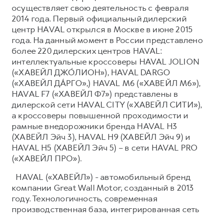
осуществляет свою деятельность с февраля
2014 года. Первый официальный дилерский
центр HAVAL открылся в Москве в июне 2015
года. На данный момент в России представлено
более 220 дилерских центров HAVAL:
интеллектуальные кроссоверы HAVAL JOLION
(«ХАВЕЙЛ ДЖО́ЛИОН»), HAVAL DARGO
(«ХАВЕЙЛ ДА́РГО»,) HAVAL М6 («ХАВЕЙЛ M6»),
HAVAL F7 («ХАВЕЙЛ Ф7») представлены в
дилерской сети HAVAL CITY («ХАВЕЙЛ СИТИ»),
а кроссоверы повышенной проходимости и
рамные внедорожники бренда HAVAL H3
(ХАВЕЙЛ Эйч 3), HAVAL H9 (ХАВЕЙЛ Эйч 9) и
HAVAL H5 (ХАВЕЙЛ Эйч 5) – в сети HAVAL PRO
(«ХАВЕЙЛ ПРО»).
HAVAL («ХАВЕЙЛ») - автомобильный бренд
компании Great Wall Motor, созданный в 2013
году. Технологичность, современная
производственная база, интегрированная сеть