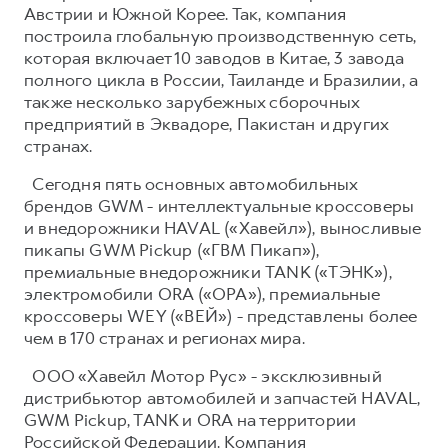
Австрии и Южной Корее. Так, компания
построила глобальную производственную сеть,
которая включает 10 заводов в Китае, 3 завода
полного цикла в России, Таиланде и Бразилии, а
также несколько зарубежных сборочных
предприятий в Эквадоре, Пакистан и других
странах.
Сегодня пять основных автомобильных
брендов GWM - интеллектуальные кроссоверы
и внедорожники HAVAL («Хавейл»), выносливые
пикапы GWM Pickup («ГВМ Пикап»),
премиальные внедорожники TANK («ТЭНК»),
электромобили ORA («ОРА»), премиальные
кроссоверы WEY («ВЕЙ») - представлены более
чем в 170 странах и регионах мира.
ООО «Хавейл Мотор Рус» - эксклюзивный
дистрибьютор автомобилей и запчастей HAVAL,
GWM Pickup, TANK и ORA на территории
Российской Федерации. Компания