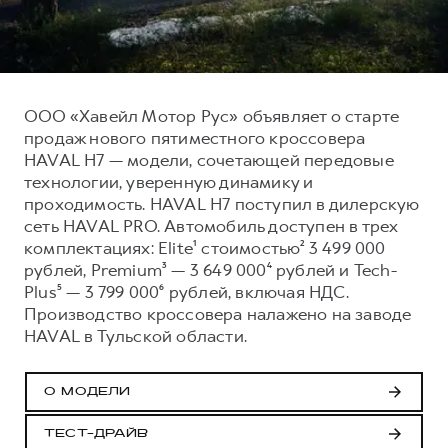
Тест-драйв
СЕРВИСНОЕ ОБСЛУЖИВАНИЕ
О дилере
Трейд-ин
Нулевое ТО
Наша команда
H7
H9
Программа «Помощь на дороге»
Контакты
от 3 799 000 ₽
от 4 799 000 ₽
ООО «Хавейл Мотор Рус» объявляет о старте
КРЕДИТ И СТРАХОВАНИЕ
Регламенты технического обслуживания
продаж нового пятиместного кроссовера
HAVAL H7 — модели, сочетающей передовые
Кредитный калькулятор
Электронный ПТС
технологии, уверенную динамику и
Страхование
проходимость. HAVAL H7 поступил в дилерскую
Кредит
сеть HAVAL PRO. Автомобиль доступен в трех
ПОДДЕРЖКА
комплектациях: Elite¹ стоимостью² 3 499 000
GWM Безопасность
рублей, Premium³ — 3 649 000⁴ рублей и Tech-
КОРПОРАТИВНЫМ КЛИЕНТАМ
Гарантия HAVAL
Plus⁵ — 3 799 000⁶ рублей, включая НДС.
Производство кроссовера налажено на заводе
Для малого бизнеса
Мобильное приложение GWM
HAVAL в Тульской области.
Корпоративным клиентам
Программа «HAVAL Защита+»
Крупным корпоративным клиентам
Руководства по эксплуатации
О МОДЕЛИ
Система управления автопарком
Подписки
ТЕСТ-ДРАЙВ