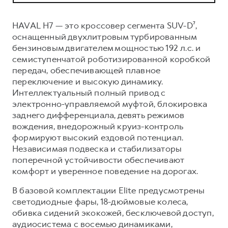
Сервис для корпоративных клиентов
HAVAL Лизинг
АКСЕССУАРЫ HAVAL
HAVAL H7 — это кроссовер сегмента SUV-D⁷,
Автомобильные аксессуары
оснащенный двухлитровым турбированным
бензиновым двигателем мощностью 192 л.с. и
АКСЕССУАРЫ HAVAL
Коллекция PRO
семиступенчатой роботизированной коробкой
Автомобильные аксессуары
Коллекция Базовая
передач, обеспечивающей плавное
переключение и высокую динамику.
Коллекция PRO
Коллекция Детская
Интеллектуальный полный привод с
Коллекция Базовая
электронно-управляемой муфтой, блокировка
заднего дифференциала, девять режимов
Коллекция Детская
вождения, внедорожный круиз-контроль
формируют высокий ездовой потенциал.
Независимая подвеска и стабилизаторы
поперечной устойчивости обеспечивают
комфорт и уверенное поведение на дорогах.
В базовой комплектации Elite предусмотрены
светодиодные фары, 18-дюймовые колеса,
обивка сидений экокожей, бесключевой доступ,
аудиосистема с восемью динамиками,