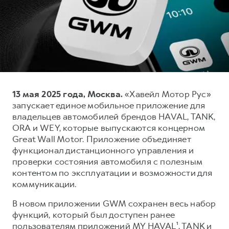
Тест-драйв
СЕРВИСНОЕ ОБСЛУЖИВАНИЕ
О дилере
Трейд-ин
Нулевое ТО
Наша команда
H7
H9
Программа «Помощь на дороге»
Контакты
от 3 799 000 ₽
от 4 799 000 ₽
КРЕДИТ И СТРАХОВАНИЕ
Регламенты технического обслуживания
Кредитный калькулятор
Электронный ПТС
13 мая 2025 года, Москва.
«Хавейл Мотор Рус»
Страхование
запускает единое мобильное приложение для
Кредит
ПОДДЕРЖКА
владельцев автомобилей брендов HAVAL, TANK,
ORA и WEY, которые выпускаются концерном
GWM Безопасность
Great Wall Motor. Приложение объединяет
КОРПОРАТИВНЫМ КЛИЕНТАМ
Гарантия HAVAL
функционал дистанционного управления и
проверки состояния автомобиля с полезным
Для малого бизнеса
Мобильное приложение GWM
контентом по эксплуатации и возможности для
Корпоративным клиентам
Программа «HAVAL Защита+»
коммуникации.
Крупным корпоративным клиентам
Руководства по эксплуатации
В новом приложении GWM сохранен весь набор
Система управления автопарком
Подписки
функций, который был доступен ранее
пользователям приложений MY HAVAL¹, TANK и