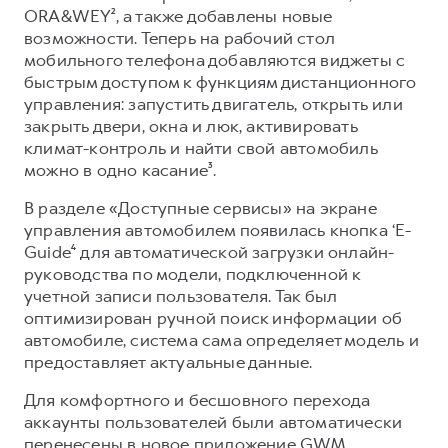
Сервис для корпоративных клиентов
ORA&WEY², а также добавлены новые
HAVAL Лизинг
АКСЕССУАРЫ HAVAL
возможности. Теперь на рабочий стол
мобильного телефона добавляются виджеты с
Автомобильные аксессуары
быстрым доступом к функциям дистанционного
АКСЕССУАРЫ HAVAL
Коллекция PRO
управления: запустить двигатель, открыть или
закрыть двери, окна и люк, активировать
Автомобильные аксессуары
Коллекция Базовая
климат-контроль и найти свой автомобиль
Коллекция PRO
Коллекция Детская
можно в одно касание³.
Коллекция Базовая
В разделе «Доступные сервисы» на экране
Коллекция Детская
управления автомобилем появилась кнопка ‘E-
Guide⁴ для автоматической загрузки онлайн-
руководства по модели, подключенной к
учетной записи пользователя. Так был
оптимизирован ручной поиск информации об
автомобиле, система сама определяет модель и
предоставляет актуальные данные.
Для комфортного и бесшовного перехода
аккаунты пользователей были автоматически
перенесены в новое приложение GWM.