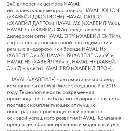
240 дилерских центров HAVAL:
интеллектуальные кроссоверы HAVAL JOLION
(«ХАВЕЙЛ ДЖО́ЛИОН»), HAVAL DARGO
(«ХАВЕЙЛ ДА́РГО»,) HAVAL М6 («ХАВЕЙЛ M6»),
HAVAL F7 («ХАВЕЙЛ Ф7») представлены в
дилерской сети HAVAL CITY («ХАВЕЙЛ СИТИ»),
а кроссоверы повышенной проходимости и
рамные внедорожники бренда HAVAL H3
(ХАВЕЙЛ Эйч 3), HAVAL H9 (ХАВЕЙЛ Эйч 9) и
HAVAL H5 (ХАВЕЙЛ Эйч 5), HAVAL H7 (ХАВЕЙЛ
Эйч 7) – в сети HAVAL PRO («ХАВЕЙЛ ПРО»).
HAVAL («ХАВЕЙЛ») - автомобильный бренд
компании Great Wall Motor, созданный в 2013
году. Технологичность, современная
производственная база, интегрированная сеть
поставок комплектующих от лучших
иностранных производителей являются
основой успешного развития HAVAL. Компания
предлагает сбалансированный модельный ряд
кроссоверов и внедорожников, отвечающих