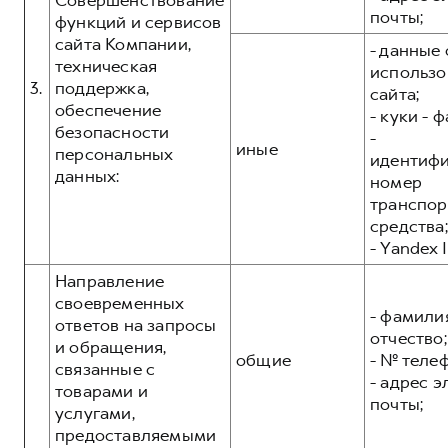
Совершенствование
почты;
функций и сервисов
сайта Компании,
- данные 
техническая
использо
3.
поддержка,
сайта;
обеспечение
- куки - 
безопасности
-
иные
персональных
идентиф
данных:
номер
транспор
средства;
- Yandex I
Направление
своевременных
- фамилия
ответов на запросы
отчество;
и обращения,
общие
- № теле
связанные с
- адрес 
товарами и
почты;
услугами,
предоставляемыми