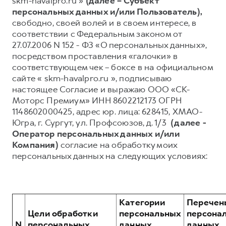
skm-havalpro.ru »
(далее – Субъект
персональных данных и/или Пользователь),
Тест-драйв
СЕРВИСНОЕ ОБСЛУЖИВАНИЕ
О дилере
свободно, своей волей и в своем интересе, в
Трейд-ин
Нулевое ТО
Наша команда
соответствии с Федеральным законом от
27.07.2006 N 152 - ФЗ «О персональных данных»,
H7
H9
Программа «Помощь на дороге»
Контакты
от 3 799 000 ₽
от 4 799 000 ₽
посредством проставления «галочки» в
КРЕДИТ И СТРАХОВАНИЕ
Регламенты технического обслуживания
соответствующем чек – боксе в на официальном
сайте « skm-havalpro.ru », подписываю
Кредитный калькулятор
Электронный ПТС
настоящее Согласие и выражаю ООО «СК-
Страхование
Моторс Премиум» ИНН 8602212173 ОГРН
1148602000425, адрес юр. лица: 628415, ХМАО-
Кредит
ПОДДЕРЖКА
Югра, г. Сургут, ул. Профсоюзов, д. 1/3
(далее -
GWM Безопасность
Оператор персональных данных и/или
Компания)
согласие на обработку моих
КОРПОРАТИВНЫМ КЛИЕНТАМ
Гарантия HAVAL
персональных данных на следующих условиях:
Для малого бизнеса
Мобильное приложение GWM
Корпоративным клиентам
Программа «HAVAL Защита+»
Крупным корпоративным клиентам
Руководства по эксплуатации
Категории
Перечен
Система управления автопарком
Подписки
Цели обработки
персональных
персона
N
персональных
данных,
данных,