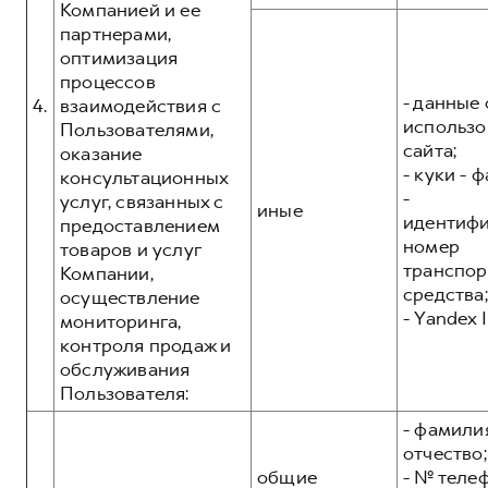
Компанией и ее
партнерами,
оптимизация
процессов
- данные 
4.
взаимодействия с
использо
Пользователями,
сайта;
оказание
- куки - 
консультационных
-
услуг, связанных с
иные
идентиф
предоставлением
номер
товаров и услуг
транспор
Компании,
средства;
осуществление
- Yandex I
мониторинга,
контроля продаж и
обслуживания
Пользователя:
- фамилия
отчество;
общие
- № теле