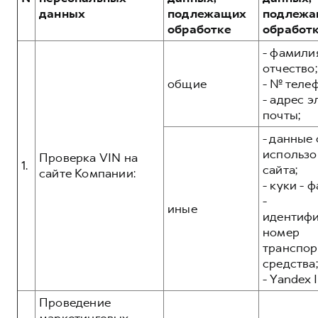
Сервис для корпоративных клиентов
данных
подлежащих
подлежа
HAVAL Лизинг
АКСЕССУАРЫ HAVAL
обработке
обработ
Автомобильные аксессуары
- фамилия
отчество;
АКСЕССУАРЫ HAVAL
Коллекция PRO
общие
- № теле
Автомобильные аксессуары
Коллекция Базовая
- адрес 
почты;
Коллекция PRO
Коллекция Детская
- данные 
Коллекция Базовая
использо
Проверка VIN на
Коллекция Детская
1.
сайта;
сайте Компании:
- куки - 
-
иные
идентиф
номер
транспор
средства;
- Yandex I
Проведение