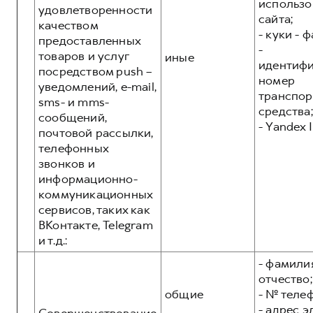
использо
удовлетворенности
сайта;
качеством
- куки - 
предоставленных
-
товаров и услуг
иные
идентиф
посредством push –
номер
уведомлений, e-mail,
транспор
sms- и mms-
средства;
сообщений,
- Yandex I
почтовой рассылки,
телефонных
звонков и
информационно-
коммуникационных
сервисов, таких как
ВКонтакте, Telegram
и т.д.:
- фамилия
отчество;
общие
- № теле
- адрес 