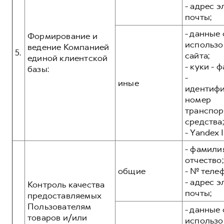
- адрес 
почты;
- данные 
Формирование и
использо
ведение Компанией
5.
сайта;
единой клиентской
- куки - 
базы:
-
иные
идентиф
номер
транспор
средства;
- Yandex I
- фамилия
отчество;
общие
- № теле
- адрес 
Контроль качества
почты;
предоставляемых
Пользователям
- данные 
товаров и/или
использо