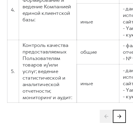
Формирование и
ведение Компанией
- д
4.
единой клиентской
исп
базы:
иные
сайт
- Ya
- ку
Контроль качества
- фа
предоставляемых
общие
отч
Пользователям
- №
товаров и/или
- д
5.
услуг; ведение
исп
статистической и
иные
сайт
аналитической
- Ya
отчетности;
- ку
мониторинг и аудит: