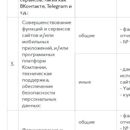
ВКонтакте, Telegram и
т.д.:
Совершенствование
функций и сервисов
- фа
сайтов и/или
общие
отч
мобильных
- №
приложений, и/или
программных
платформ
3.
Компании,
- д
техническая
исп
поддержка,
иные
сайт
обеспечение
- Ya
безопасности
- ку
персональных
данных:
- фа
общие
отч
- №