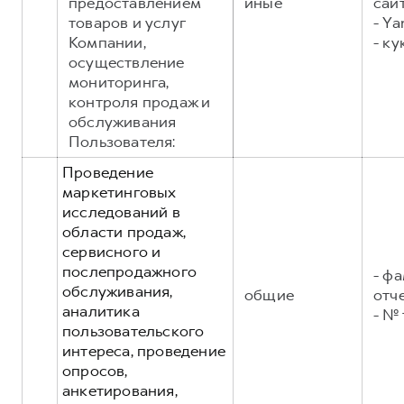
предоставлением
иные
сайт
товаров и услуг
- Ya
Компании,
- ку
осуществление
мониторинга,
контроля продаж и
обслуживания
Пользователя:
Проведение
маркетинговых
исследований в
области продаж,
сервисного и
послепродажного
- фа
обслуживания,
общие
отч
аналитика
- №
пользовательского
интереса, проведение
опросов,
анкетирования,