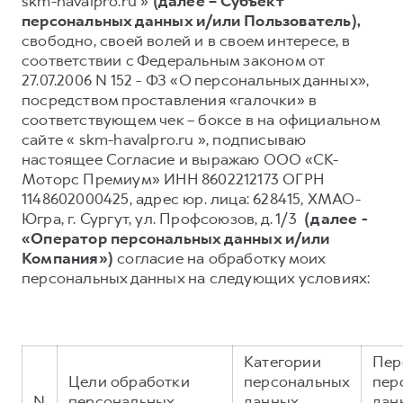
skm-havalpro.ru »
(далее – Субъект
персональных данных и/или Пользователь),
Тест-драйв
СЕРВИСНОЕ ОБСЛУЖИВАНИЕ
О дилере
свободно, своей волей и в своем интересе, в
Трейд-ин
Нулевое ТО
Наша команда
соответствии с Федеральным законом от
27.07.2006 N 152 - ФЗ «О персональных данных»,
H7
H9
Программа «Помощь на дороге»
Контакты
от 3 799 000 ₽
от 4 799 000 ₽
посредством проставления «галочки» в
КРЕДИТ И СТРАХОВАНИЕ
Регламенты технического обслуживания
соответствующем чек – боксе в на официальном
сайте « skm-havalpro.ru », подписываю
Кредитный калькулятор
Электронный ПТС
настоящее Согласие и выражаю ООО «СК-
Страхование
Моторс Премиум» ИНН 8602212173 ОГРН
1148602000425, адрес юр. лица: 628415, ХМАО-
Кредит
ПОДДЕРЖКА
Югра, г. Сургут, ул. Профсоюзов, д. 1/3
(далее -
GWM Безопасность
«Оператор персональных данных и/или
Компания»)
согласие на обработку моих
КОРПОРАТИВНЫМ КЛИЕНТАМ
Гарантия HAVAL
персональных данных на следующих условиях:
Для малого бизнеса
Мобильное приложение GWM
Корпоративным клиентам
Программа «HAVAL Защита+»
Крупным корпоративным клиентам
Руководства по эксплуатации
Категории
Пер
Система управления автопарком
Подписки
Цели обработки
персональных
пер
N
персональных
данных,
дан