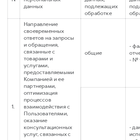
Сервис для корпоративных клиентов
данных
подлежащих
под
HAVAL Лизинг
АКСЕССУАРЫ HAVAL
обработке
обр
Автомобильные аксессуары
Направление
своевременных
АКСЕССУАРЫ HAVAL
Коллекция PRO
ответов на запросы
Автомобильные аксессуары
Коллекция Базовая
и обращения,
- фа
Коллекция PRO
Коллекция Детская
связанные с
общие
отч
товарами и
- №
Коллекция Базовая
услугами,
Коллекция Детская
предоставляемыми
Компанией и ее
партнерами,
оптимизация
процессов
1.
взаимодействия с
Пользователями,
оказание
консультационных
- д
услуг, связанных с
исп