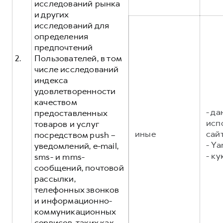
исследований рынка
и других
исследований для
определения
предпочтений
2.
Пользователей, в том
числе исследований
индекса
удовлетворенности
качеством
- д
предоставленных
исп
товаров и услуг
иные
сайт
посредством push –
- Ya
уведомлений, e-mail,
- ку
sms- и mms-
сообщений, почтовой
рассылки,
телефонных звонков
и информационно-
коммуникационных
сервисов, таких как