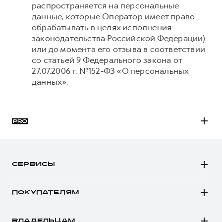
распространяется на персональные
данные, которые Оператор имеет право
обрабатывать в целях исполнения
законодательства Российской Федерации)
или до момента его отзыва в соответствии
со статьей 9 Федерального закона от
27.07.2006 г. №152-ФЗ «О персональных
данных».
H3
H5
СЕРВИСЫ
H7
Автомобили в наличии
H9
ПОКУПАТЕЛЯМ
Заказать тест-драйв
Автомобили в наличии
Рассчитать кредит
ВЛАДЕЛЬЦАМ